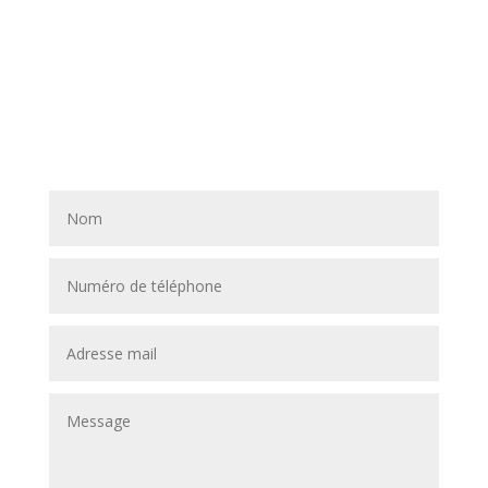
directement sur la platforme Airbnb en cliquant sur
“Réserver sur Airbnb”.
Notre équipe se fera un plaisir de vous répondre dans
les plus brefs délais.
Nous vous remercions de votre confiance.