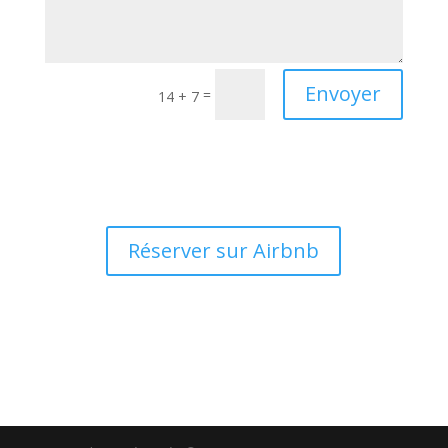
Envoyer
=
14 + 7
Réserver enligne en toute sécurité en cliquant sur le
bouton ci-dessous :
Réserver sur Airbnb