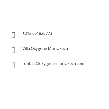
+212 661826773

Villa Oxygène Marrakech

contact@oxygene-marrakech.com

Formulaire de contact
Pour toute question, demande de renseignement ou
réservation, veuillez remplir le formulaire ci-dessous en
nous fournissant les détails nécessaires ou réserver